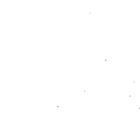
人才以及提升整體競技水平上找到平衡，仍是亟待解決的核
心問題。
分享: