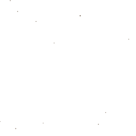
姓名
*
邮箱
*
年龄
将我的姓名、电子邮件和网站保存在此浏览器中，
以便下次我发表评论。